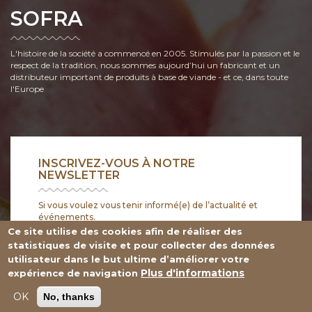
SOFRA
L'histoire de la société a commencé en 2005. Stimulés par la passion et le
respect de la tradition, nous sommes aujourd’hui un fabricant et un
distributeur important de produits à base de viande - et ce, dans toute
l'Europe
INSCRIVEZ-VOUS À NOTRE
NEWSLETTER
Si vous voulez vous tenir informé(e) de l’actualité et
événements.
Ce site utilise des cookies afin de réaliser des
Submit
statistiques de visite et pour collecter des données
utilisateur dans le but ultime d’améliorer votre
Plus d'informations
expérience de navigation
Dmtfood d.o.o. © Tous droits réservés
OK
No, thanks